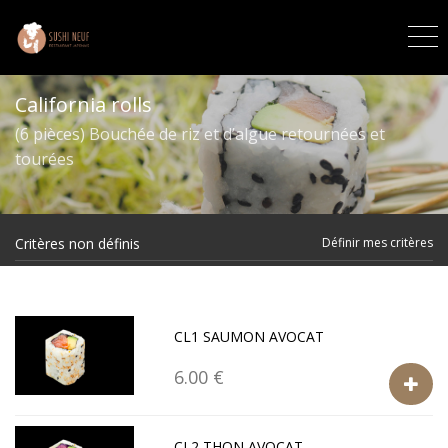
California rolls
(6 pièces) Bouchée de riz et d’algue retournées et
tourées
Critères non définis
Définir mes critères
CL1 SAUMON AVOCAT
6.00 €
CL2 THON AVOCAT